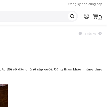
Đăng ký nhà cung cấp
0
4
của
60
cặp đôi cô dâu chú rể sắp cưới. Cùng tham khảo những thực