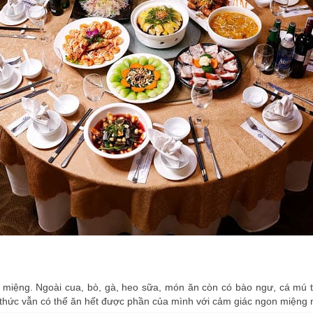
miệng. Ngoài cua, bò, gà, heo sữa, món ăn còn có bào ngư, cá mú th
 thức vẫn có thể ăn hết được phần của mình với cảm giác ngon miệng 