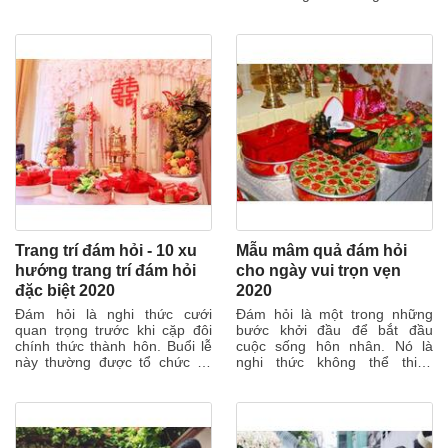
đám cưới truyền thống Việt
Nam đều...
Trang trí đám hỏi - 10 xu
Mẫu mâm quả đám hỏi
hướng trang trí đám hỏi
cho ngày vui trọn vẹn
đặc biệt 2020
2020
Đám hỏi là nghi thức cưới
Đám hỏi là một trong những
quan trọng trước khi cặp đôi
bước khởi đầu để bắt đầu
chính thức thành hôn. Buổi lễ
cuộc sống hôn nhân. Nó là
này thường được tổ chức tại
nghi thức không thể thiếu
nhà cô dâu khá đơn giản. Các
trong phong tục cưới của
cặp...
người Việt. Vì thế...