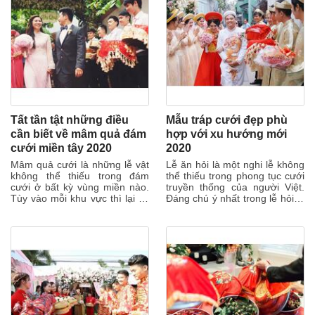
Tất tần tật những điều
Mẫu tráp cưới đẹp phù
cần biết về mâm quả đám
hợp với xu hướng mới
cưới miền tây 2020
2020
Mâm quả cưới là những lễ vật
Lễ ăn hỏi là một nghi lễ không
không thể thiếu trong đám
thể thiếu trong phong tục cưới
cưới ở bất kỳ vùng miền nào.
truyền thống của người Việt.
Tùy vào mỗi khu vực thì lại có
Đáng chú ý nhất trong lễ hỏi là
sự khác biệt về số lượng
tráp lễ. Để chọn được...
sính...