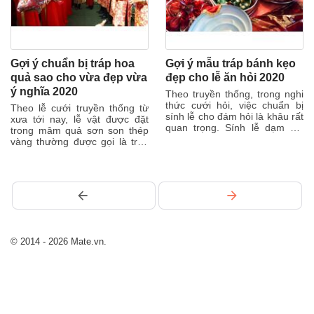
Gợi ý chuẩn bị tráp hoa
Gợi ý mẫu tráp bánh kẹo
quả sao cho vừa đẹp vừa
đẹp cho lễ ăn hỏi 2020
ý nghĩa 2020
Theo truyền thống, trong nghi
thức cưới hỏi, việc chuẩn bị
Theo lễ cưới truyền thống từ
sính lễ cho đám hỏi là khâu rất
xưa tới nay, lễ vật được đặt
quan trọng. Sính lễ dạm hỏi
trong mâm quả sơn son thép
được đặt trong mâm quả
vàng thường được gọi là tráp
sơn...
ăn hỏi. Nhà trai cần chuẩn bị
các...
© 2014 - 2026 Mate.vn.