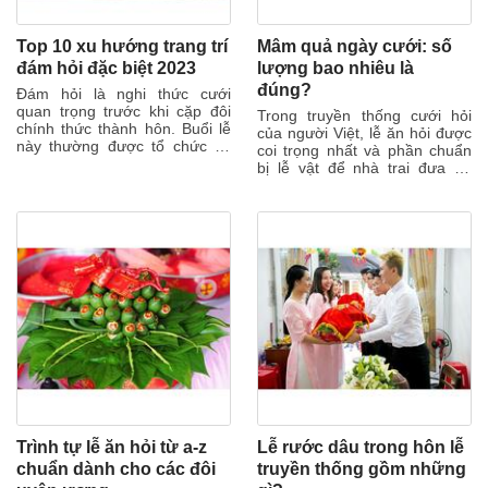
Top 10 xu hướng trang trí
Mâm quả ngày cưới: số
đám hỏi đặc biệt 2023
lượng bao nhiêu là
đúng?
Đám hỏi là nghi thức cưới
quan trọng trước khi cặp đôi
Trong truyền thống cưới hỏi
chính thức thành hôn. Buổi lễ
của người Việt, lễ ăn hỏi được
này thường được tổ chức tại
coi trọng nhất và phần chuẩn
nhà cô dâu khá đơn giản. Các
bị lễ vật để nhà trai đưa tới
cặp...
nhà gái sẽ được quan tâm
đặc...
Trình tự lễ ăn hỏi từ a-z
Lễ rước dâu trong hôn lễ
chuẩn dành cho các đôi
truyền thống gồm những