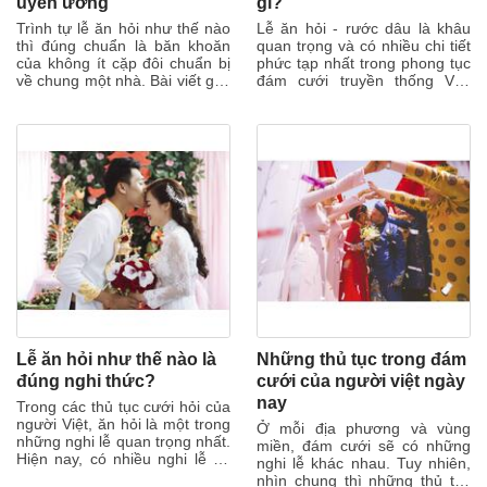
uyên ương
gì?
Trình tự lễ ăn hỏi như thế nào
Lễ ăn hỏi - rước dâu là khâu
thì đúng chuẩn là băn khoăn
quan trọng và có nhiều chi tiết
của không ít cặp đôi chuẩn bị
phức tạp nhất trong phong tục
về chung một nhà. Bài viết giới
đám cưới truyền thống Việt
thiệu thứ tự các bước để...
Nam. Bạn có biết lễ rước
dâu...
Lễ ăn hỏi như thế nào là
Những thủ tục trong đám
đúng nghi thức?
cưới của người việt ngày
nay
Trong các thủ tục cưới hỏi của
người Việt, ăn hỏi là một trong
Ở mỗi địa phương và vùng
những nghi lễ quan trọng nhất.
miền, đám cưới sẽ có những
Hiện nay, có nhiều nghi lễ đã
nghi lễ khác nhau. Tuy nhiên,
bị hủy bỏ, cắt bớt để...
nhìn chung thì những thủ tục