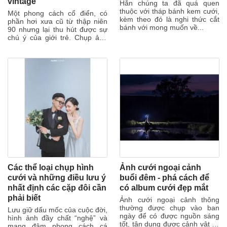
vintage
Hẳn chúng ta đã quá quen
thuộc với tháp bánh kem cưới,
Một phong cách cổ điển, có
kèm theo đó là nghi thức cắt
phần hơi xưa cũ từ thập niên
bánh với mong muốn về...
90 nhưng lại thu hút được sự
chú ý của giới trẻ. Chụp ảnh
cưới phong cách vintage
Phong...
Các thể loại chụp hình
Ảnh cưới ngoại cảnh
cưới và những điều lưu ý
buổi đêm - phá cách để
nhất định các cặp đôi cần
có album cưới đẹp mắt
phải biết
Ảnh cưới ngoại cảnh thông
thường được chụp vào ban
Lưu giữ dấu mốc của cuộc đời,
ngày để có được nguồn sáng
hình ảnh đầy chất “nghệ” và
tốt, tận dụng được cảnh vật tại
mang đậm phong cách cá