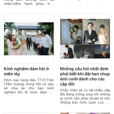
địa điểm chụp để bức ảnh
nhân,niềm hạnh phúc tràn
thêm sinh...
đầy... Đó là những điều mà bất
cứ cô dâu...
Kinh nghiệm đám hỏi ở
Những câu hỏi nhất định
miền tây
phải biết khi đặt hẹn chụp
ảnh cưới dành cho các
Hôm nay nàng dâu T.T.H.Trân
(Tiền Giang) trong Hội cô dâu
cặp đôi
sẽ chia sẻ cho bạn kinh
Chắc chắn sẽ có rất nhiều cặp
nghiệm khi tổ chức đám hỏi
đôi đang mông lung với những
dưới quê, hãy cùng lắng nghe
gì mình cần phải chuẩn bị cho
chia sẻ...
những bức hình cưới. Lúc ấy,
người giúp các bạn không ai...