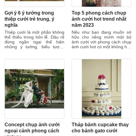
Gợi ý 6 ý tưởng trong
Top 5 phong cách chụp
thiệp cưới trẻ trung, ý
ảnh cưới hot trend nhất
nghĩa
năm 2023
Thiệp cưới là một phần không
Nếu như bạn đang muốn sở
thể thiếu trong hôn lễ. Dâu rể
hữu cho riêng mình một bộ
đừng ngần ngại thể hiện
ảnh cưới với phong cách chụp
những ý tưởng, biểu tượng
ảnh cưới hot có một không hai,
hay ký hiệu về câu chuyện tình
thì những gợi ý sau có thể giúp
yêu...
các...
Concept chụp ảnh cưới
Tháp bánh cupcake thay
ngoại cảnh phong cách
cho bánh gato cưới