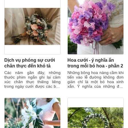
Dịch vụ phóng sự cưới
Hoa cưới - ý nghĩa ẩn
chân thực đến khó tả
trong mỗi bó hoa - phần 2
Các năm gần đây, những
Những bông hoa nàng cầm khi
thước phim ngắn ghi lại cảm
tiến vào lễ đường không đơn
xúc chân thực thiêng liêng
giản chỉ là một bó hoa xinh
trong ngày cưới được các bạn
xắn. Ý nghĩa của những đóa
trẻ Gen Z chia sẻ rất nhiệt tình
hoa đã có từ nhiều thế kỷ
trên...
trước, và...