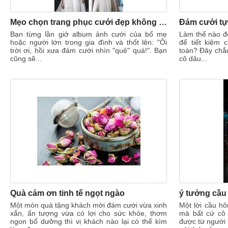
Mẹo chọn trang phục cưới đẹp không lạc hậu bất chấp 25 năm sau
Đám cưới tự
Bạn từng lần giở album ảnh cưới của bố mẹ
Làm thế nào để
hoặc người lớn trong gia đình và thốt lên: "Ôi
để tiết kiệm 
trời ơi, hồi xưa đám cưới nhìn "quê" quá!". Bạn
toàn? Đây chắc
cũng sẽ...
cô dâu...
Quà cảm ơn tinh tế ngọt ngào
Một món quà tặng khách mời đám cưới vừa xinh
Một lời cầu hô
xắn, ấn tượng vừa có lợi cho sức khỏe, thơm
mà bất cứ cô
ngon bổ dưỡng thì vị khách nào lại có thể kìm
được từ người 