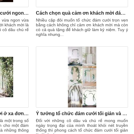
Gợi ý những thực đơn đám cưới ngon, lạ, sang trọng
Cách chọn quà cảm ơn khách mời đám cưới vừa đẹp vừa tiết kiệm
o vừa ngon vừa
Nhiều cặp đôi muốn tổ chức đám cưới trọn vẹn
ới khách mời là
bằng cách không chỉ cảm ơn khách mời mà còn
i cô dâu chú rể
có cả quà tặng để khách giữ làm kỷ niệm. Tuy ý
nghĩa nhưng...
Kế hoạch chuẩn bị đám cưới ở xa đơn giản dành cho các cặp đôi
Ý tưởng tổ chức đám cưới tối giản và sang trọng cho cặp đôi trong năm 2020
là một trong số
Đối với những cô dâu và chú rể mong muốn
ch cho một đám
ngày trọng đại của mình thoát khỏi nét truyền
 là những thông
thống thì phong cách tổ chức đám cưới tối giản