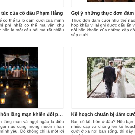
 túc của cô dâu Phạm Hằng
 có thể tự lo đám cưới của mình
Thực đơn đám cưới như thế nà
chi phí nhất có thể mà vẫn chu
hợp khẩu vị lại ghi được dấu ấn v
 hẵn là một câu hỏi mà rất nhiều
nỗi băn khoăn của những cặp đô
sắp cưới....
ý tưởng cầu hôn lãng mạn khiến đối phương không thể chối từ
n lãng mạn và ngọt ngào là điều
Bạn sẽ kết hôn ở đâu? Nếu bạn 
 gái nào cũng mong muốn nhận
nhiều cặp vợ chồng lên kế hoạ
mình yêu. Đó không chỉ là một lời
cưới ở xa nơi bạn sống, thì đây