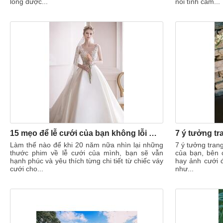
lòng được...
nói tình cảm...
15 mẹo để lễ cưới của bạn không lỗi mốt ngay cả khi 20 năm nữa trôi qua
Làm thế nào để khi 20 năm nữa nhìn lại những
7 ý tưởng trang
thước phim về lễ cưới của mình, bạn sẽ vẫn
của bạn, bên 
hạnh phúc và yêu thích từng chi tiết từ chiếc váy
hay ảnh cưới đ
cưới cho...
như...