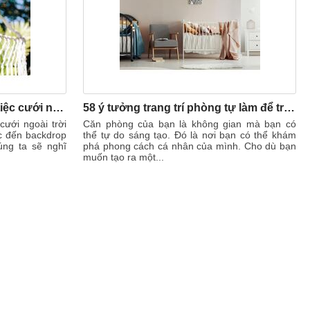
Ý tưởng trang trí backdrop tiệc cưới ngoài trời theo phong cách bohemian
58 ý tưởng trang trí phòng tự làm để trang trí phòng cho vợ chồng trẻ
cưới ngoài trời
Căn phòng của bạn là không gian mà bạn có
c đến backdrop
thể tự do sáng tạo. Đó là nơi bạn có thể khám
úng ta sẽ nghĩ
phá phong cách cá nhân của mình. Cho dù bạn
muốn tạo ra một...