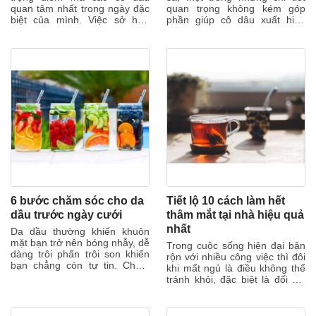
quan tâm nhất trong ngày đặc
quan trọng không kém góp
biệt của mình. Việc sở hữu
phần giúp cô dâu xuất hiện
một làn da trẻ khỏe, trắng mịn
thật lộng lẫy trong ngày vui
sẽ mang...
của mình...
6 bước chăm sóc cho da
Tiết lộ 10 cách làm hết
dầu trước ngày cưới
thâm mắt tại nhà hiệu quả
nhất
Da dầu thường khiến khuôn
mặt bạn trở nên bóng nhẫy, dễ
Trong cuộc sống hiện đại bận
dàng trôi phấn trôi son khiến
rộn với nhiều công việc thì đôi
bạn chẳng còn tự tin. Chăm
khi mất ngủ là điều không thể
sóc da dầu không khó, bạn chỉ
tránh khỏi, đặc biệt là đối với
cần...
những cô dâu vừa phải...