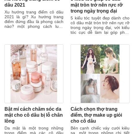
dâu 2021
mặt tròn trở nên rực rỡ
trong ngày trọng đại
Xu hướng trang điểm cô dâu
2021 là gì? Xu hướng trang
5 kiểu tóc tuyệt đẹp dành cho
điểm đứng đầu là phong cách
cô dâu mặt tròn trở nên rực rỡ
nào? một phong cách luôn
trong ngày trọng đại, với kiểu
chiếm một vị trí trong lòng các
tóc cực dễ làm lại góp phần
cô gái....
giúp cô dâu trở nên xinh...
Bật mí cách chăm sóc da
Cách chọn thợ trang
mặt cho cô dâu bị lỗ chân
điểm, thợ make up giỏi
lông
cho cô dâu
Da mặt là một trong những
Bên cạnh chiếc váy cưới kiêu
trọng điểm mà các cô dâu
sa, một trong những chi tiết