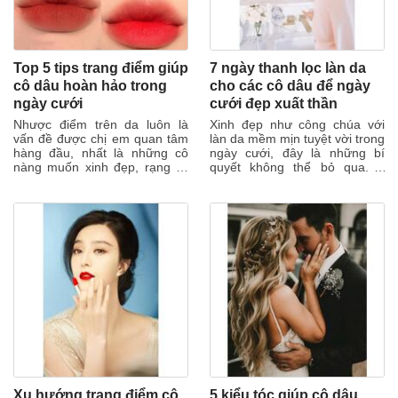
Top 5 tips trang điểm giúp
7 ngày thanh lọc làn da
cô dâu hoàn hảo trong
cho các cô dâu để ngày
ngày cưới
cưới đẹp xuất thần
Nhược điểm trên da luôn là
Xinh đẹp như công chúa với
vấn đề được chị em quan tâm
làn da mềm mịn tuyệt vời trong
hàng đầu, nhất là những cô
ngày cưới, đây là những bí
nàng muốn xinh đẹp, rạng rỡ
quyết không thể bỏ qua. 7
trong ngày trọng đại của mình.
ngày chăm sóc thanh lọc để có
May...
làn da...
Xu hướng trang điểm cô
5 kiểu tóc giúp cô dâu