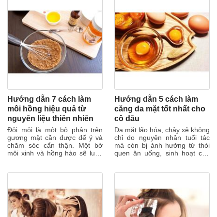
Hướng dẫn 7 cách làm
Hướng dẫn 5 cách làm
môi hồng hiệu quả từ
căng da mặt tốt nhất cho
nguyên liệu thiên nhiên
cô dâu
Đôi môi là một bộ phận trên
Da mặt lão hóa, chảy xệ không
gương mặt cần được để ý và
chỉ do nguyên nhân tuổi tác
chăm sóc cẩn thận. Một bờ
mà còn bị ảnh hưởng từ thói
môi xinh và hồng hào sẽ luôn
quen ăn uống, sinh hoạt của
gây được thiện cảm từ người
cơ thể. Trong đời sống công...
khác và...