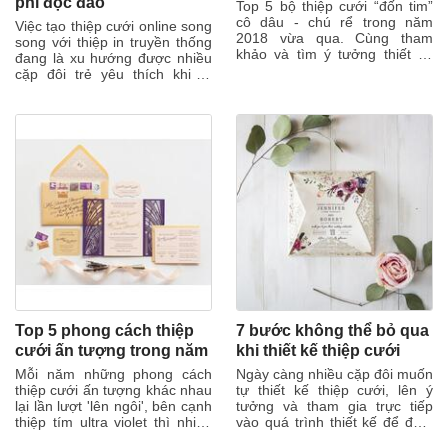
phí độc đáo
Top 5 bộ thiệp cưới “đốn tim”
cô dâu - chú rể trong năm
Việc tạo thiệp cưới online song
2018 vừa qua. Cùng tham
song với thiệp in truyền thống
khảo và tìm ý tưởng thiết kế
đang là xu hướng được nhiều
thiệp ưng ý cho đám cưới của
cặp đôi trẻ yêu thích khi tổ
bạn....
chức đám cưới. Không bị...
Top 5 phong cách thiệp
7 bước không thể bỏ qua
cưới ấn tượng trong năm
khi thiết kế thiệp cưới
Mỗi năm những phong cách
Ngày càng nhiều cặp đôi muốn
thiệp cưới ấn tượng khác nhau
tự thiết kế thiệp cưới, lên ý
lại lần lượt 'lên ngôi', bên cạnh
tưởng và tham gia trực tiếp
thiệp tím ultra violet thì nhiều
vào quá trình thiết kế để đảm
xu hướng mới cũng xuất...
bảo sản phẩm thực sự ưng