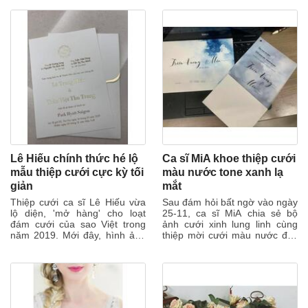
ý....
Lê Hiếu chính thức hé lộ
Ca sĩ MiA khoe thiệp cưới
mẫu thiệp cưới cực kỳ tối
màu nước tone xanh lạ
giản
mắt
Thiệp cưới ca sĩ Lê Hiếu vừa
Sau đám hỏi bất ngờ vào ngày
lộ diện, 'mở hàng' cho loạt
25-11, ca sĩ MiA chia sẻ bộ
đám cưới của sao Việt trong
ảnh cưới xinh lung linh cùng
năm 2019. Mới đây, hình ảnh
thiệp mời cưới màu nước độc
thiệp cưới của Lê Hiếu và
đáo. Cầu kỳ, cuốn hút đầy
bạn...
ngẫu...