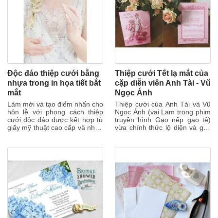
Độc đáo thiệp cưới bằng
Thiệp cưới Tết lạ mắt của
nhựa trong in họa tiết bắt
cặp diễn viên Anh Tài - Vũ
mắt
Ngọc Ánh
Làm mới và tạo điểm nhấn cho
Thiệp cưới của Anh Tài và Vũ
hôn lễ với phong cách thiệp
Ngọc Ánh (vai Lam trong phim
cưới độc đáo được kết hợp từ
truyền hình Gạo nếp gạo tẻ)
giấy mỹ thuật cao cấp và nhựa
vừa chính thức lộ diện và gây
trong suốt sang trọng. Cưới...
chú ý nhờ ý tưởng độc đáo.
Vũ...