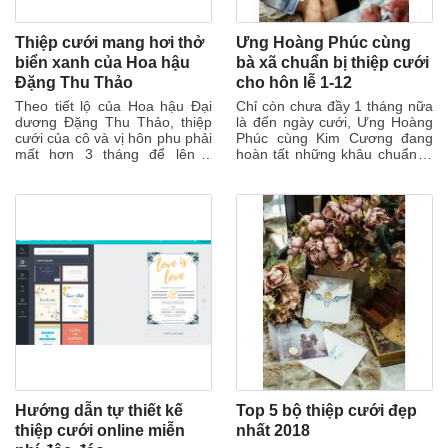
Thiệp cưới mang hơi thở
Ưng Hoàng Phúc cùng
biển xanh của Hoa hậu
bà xã chuẩn bị thiệp cưới
Đặng Thu Thảo
cho hôn lễ 1-12
Theo tiết lộ của Hoa hậu Đại
Chỉ còn chưa đầy 1 tháng nữa
dương Đặng Thu Thảo, thiệp
là đến ngày cưới, Ưng Hoàng
cưới của cô và vị hôn phu phải
Phúc cùng Kim Cương đang
mất hơn 3 tháng để lên ý
hoàn tất những khâu chuẩn bị
tưởng và hoàn thiện thành
cuối cùng cho hôn lễ. Mới đây,
phẩm....
cặp...
Hướng dẫn tự thiết kế
Top 5 bộ thiệp cưới đẹp
thiệp cưới online miễn
nhất 2018