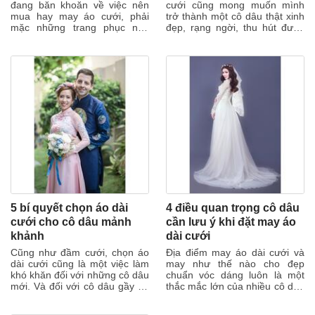
đang băn khoăn về việc nên
cưới cũng mong muốn mình
mua hay may áo cưới, phải
trở thành một cô dâu thật xinh
mặc những trang phục nào
đẹp, rạng ngời, thu hút được
cho khi chụp ảnh cưới, làm lễ
tất cả ánh nhìn của mọi
rước dâu...
người...
5 bí quyết chọn áo dài
4 điều quan trọng cô dâu
cưới cho cô dâu mảnh
cần lưu ý khi đặt may áo
khảnh
dài cưới
Cũng như đầm cưới, chọn áo
Địa điểm may áo dài cưới và
dài cưới cũng là một việc làm
may như thế nào cho đẹp
khó khăn đối với những cô dâu
chuẩn vóc dáng luôn là một
mới. Và đối với cô dâu gầy thì
thắc mắc lớn của nhiều cô dâu
nên chọn áo làm từ lụa dày...
trẻ. Nhưng các nàng đừng lo
lắng quá...