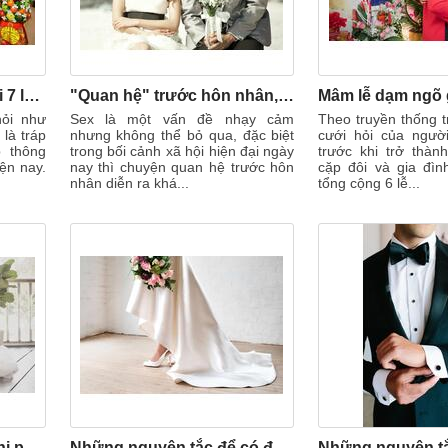
Tất tần tật về tráp ăn hỏi 7 lễ theo truyền thống miền Bắc
"Quan hệ" trước hôn nhân, liệu có nên không?
hỏi như
Sex là một vấn đề nhạy cảm
Theo truyền thống t
 là tráp
nhưng không thể bỏ qua, đặc biệt
cưới hỏi của ngườ
p thông
trong bối cảnh xã hội hiện đại ngày
trước khi trở thàn
ện nay.
nay thì chuyện quan hệ trước hôn
cặp đôi và gia đình
nhân diễn ra khá...
tổng cộng 6 lễ...
Những cách tiết kiệm chi phí cho đám cưới
Những nguyên tắc để có đôi giày cưới hoàn hảo