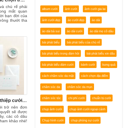
và chú rể phải
album cưới
ảnh cưới
ảnh cưới gia lai
rong mắt quan
ời bạn đời của
rông thướt tha
ảnh cưới đẹp
áo cưới đẹp
áo dài
áo dài bà sui
áo dài cưới
áo dài mẹ cô dâu
bài phát biểu
bài phát biểu của chú rể
bài phát biểu trong đám hỏi
bài phát biểu xin dâu
bài phát biểu đám cưới
bánh cưới
bưng quả
cách chăm sóc da mặt
cách chọn địa điểm
chăm sóc da
chăm sóc da mụn
chăm sóc tóc
chi phí cưới
chuẩn bị cưới
12 bí quyết chọn thiệp cưới hoàn hảo “trong vòng 5 nốt nhạc” (Phần 1)
ới trở nên đơn
chụp ảnh cưới
chụp ảnh cưới ngoại cảnh
 quyết sẽ được
ây, các cô dâu
 tham khảo nhé!
Chụp hình cưới
chụp phóng sự cưới