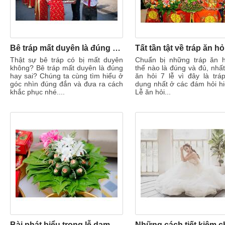
Bê tráp mất duyên là đúng hay sai và cách nào để khắc phục?
Thật sự bê tráp có bị mất duyên
Chuẩn bị những tráp ăn 
không? Bê tráp mất duyên là đúng
thế nào là đúng và đủ, nhất
hay sai? Chúng ta cùng tìm hiểu ở
ăn hỏi 7 lễ vì đây là trá
góc nhìn đúng đắn và đưa ra cách
dụng nhất ở các đám hỏi hi
khắc phục nhé....
Lễ ăn hỏi...
Bài phát biểu trong lễ dạm ngõ