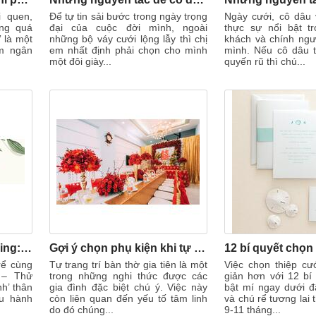
 quen,
Để tự tin sải bước trong ngày trọng
Ngày cưới, cô dâu 
ông quá
đại của cuộc đời mình, ngoài
thực sự nổi bật t
” là một
những bộ váy cưới lộng lẫy thì chị
khách và chính ngư
ệm ngân
em nhất định phải chọn cho mình
mình. Nếu cô dâu t
một đôi giày...
quyến rũ thì chú...
Thử thách #Greenwedding: Tiệc cưới thân thiện môi trường
Gợi ý chọn phụ kiện khi tự trang trí bàn thờ gia tiên ngày cưới
rể cùng
Tự trang trí bàn thờ gia tiên là một
Việc chọn thiệp cư
 – Thử
trong những nghi thức được các
giản hơn với 12 bí
h’ thân
gia đình đặc biệt chú ý. Việc này
bật mí ngay dưới đ
ều hành
còn liên quan đến yếu tố tâm linh
và chú rể tương lai
do đó chúng...
9-11 tháng...