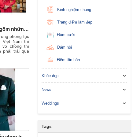
Kinh nghiệm chung
Trang điểm làm đẹp
Mâm lễ dạm ngõ gồm những gì và ý nghĩa của mâm lễ dạm ngõ
Đám cưới
rong phong tục
i Việt Nam thì
h vợ chồng thì
Đám hỏi
 phải trải qua
Đêm tân hôn
Khỏe đẹp
News
Weddings
Tags
Những nguyên tắc chọn trang phục giúp chú rể nổi bật trong ngày cưới