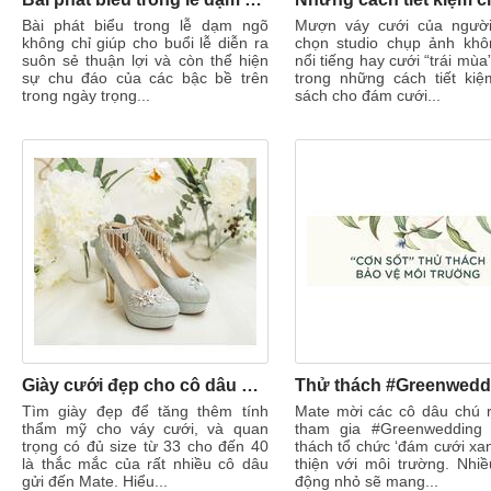
Bài phát biểu trong lễ dạm ngõ
Mượn váy cưới của người
không chỉ giúp cho buổi lễ diễn ra
chọn studio chụp ảnh kh
suôn sẻ thuận lợi và còn thể hiện
nổi tiếng hay cưới “trái mùa
sự chu đáo của các bậc bề trên
trong những cách tiết ki
trong ngày trọng...
sách cho đám cưới...
Giày cưới đẹp cho cô dâu chọn như thế nào? Mua giày cưới cô dâu ở đâu?
Tìm giày đẹp để tăng thêm tính
Mate mời các cô dâu chú 
thẩm mỹ cho váy cưới, và quan
tham gia #Greenwedding
trọng có đủ size từ 33 cho đến 40
thách tổ chức ‘đám cưới xan
là thắc mắc của rất nhiều cô dâu
thiện với môi trường. Nhi
gửi đến Mate. Hiểu...
động nhỏ sẽ mang...