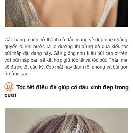
Các nàng muốn trở thành cô dâu mang vẻ đẹp nhẹ nhàng,
quyến rũ khi bước ra lễ đường thì đừng bỏ qua kiểu tóc
búi thấp dịu dàng này. Gần giống như kiểu búi cao ở trên,
với búi thấp bạn sẽ kết hợp giữ tóc tết và tóc búi. Phần mái
sẽ được tết cầu kỳ, đẹp mắt hay đánh rối phồng và búi gọn
ở đằng sau.
Tóc tết điệu đà giúp cô dâu xinh đẹp trong
cưới