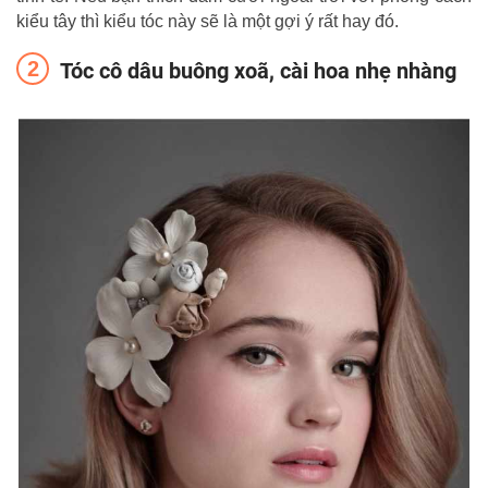
kiểu tây thì kiểu tóc này sẽ là một gợi ý rất hay đó.
Tóc cô dâu buông xoã, cài hoa nhẹ nhàng