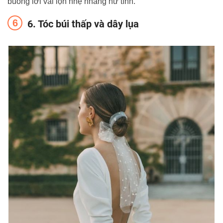
buông lơi vài lọn nhẹ nhàng nữ tính.
6. Tóc búi thấp và dây lụa