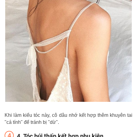
Khi làm kiểu tóc này, cô dâu nhớ kết hợp thêm khuyên tai
"cá tính" để tránh bị "dừ".
4. Tóc búi thấp kết hợp phụ kiện