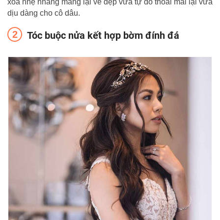
xoã nhẹ nhàng mang lại vẻ đẹp vừa tự do thoải mái lại vừa
dịu dàng cho cô dâu.
Tóc buộc nửa kết hợp bờm đính đá