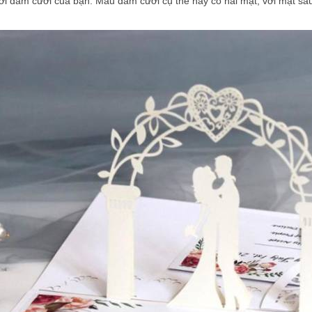
mời đám cưới của bạn. Mẫu đám cưới cụ thể này có hai mặt, với mặt sau