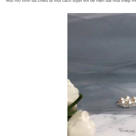
Một mô hình ba chiều là một cách tuyệt vời để hiện đại hóa thiệp 