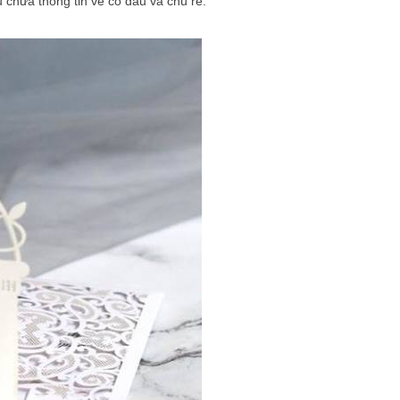
 chứa thông tin về cô dâu và chú rể.