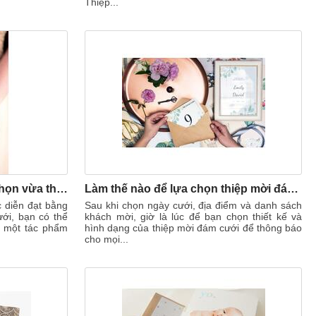
Thiệp...
Thiệp cưới acrylic: sự lựa chọn vừa thanh lịch cho đám cưới của bạn
Làm thế nào để lựa chọn thiệp mời đám cưới phù hợp?
c diễn đạt bằng
Sau khi chọn ngày cưới, địa điểm và danh sách
ưới, bạn có thể
khách mời, giờ là lúc để bạn chọn thiết kế và
nh một tác phẩm
hình dạng của thiệp mời đám cưới để thông báo
cho mọi...