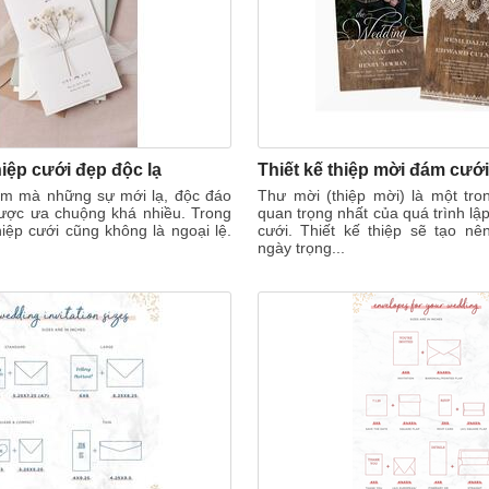
iệp cưới đẹp độc lạ
m mà những sự mới lạ, độc đáo
Thư mời (thiệp mời) là một tr
ược ưa chuộng khá nhiều. Trong
quan trọng nhất của quá trình l
iệp cưới cũng không là ngoại lệ.
cưới. Thiết kế thiệp sẽ tạo nê
ngày trọng...