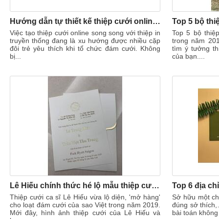
Hướng dẫn tự thiết kế thiệp cưới online miễn phí độc đáo
Top 5 bộ thi
Việc tạo thiệp cưới online song song với thiệp in
Top 5 bộ thiệp
truyền thống đang là xu hướng được nhiều cặp
trong năm 20
đôi trẻ yêu thích khi tổ chức đám cưới. Không
tìm ý tưởng th
bị...
của bạn....
Lê Hiếu chính thức hé lộ mẫu thiệp cưới cực kỳ tối giản
Thiệp cưới ca sĩ Lê Hiếu vừa lộ diện, 'mở hàng'
Sở hữu một chi
cho loạt đám cưới của sao Việt trong năm 2019.
đúng sở thích,
Mới đây, hình ảnh thiệp cưới của Lê Hiếu và
bài toán không 