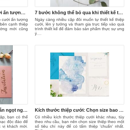
Top 5 phong cách thiệp cưới ấn tượng trong năm
7 bước không thể bỏ qua khi thiết kế thiệp cưới
 cưới ấn tượng
Ngày càng nhiều cặp đôi muốn tự thiết kế thiệp
, bên cạnh thiệp
cưới, lên ý tưởng và tham gia trực tiếp vào quá
hướng mới cũng
trình thiết kế để đảm bảo sản phẩm thực sự ưng
ý....
Thiệp cưới hồng hạc xinh xắn ngọt ngào
Kích thước thiệp cưới: Chọn size bao nhiêu thì đẹp?
ặp, bạn có thể
Có nhiều kích thước thiệp cưới khác nhau, tùy
hạc độc đáo để
theo nhu cầu, bạn nên chọn size thiệp theo một
 vị khách mời.
số tiêu chí này để có tấm thiệp 'chuẩn' nhất.