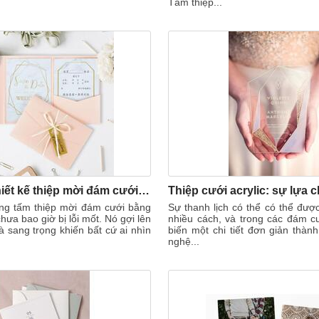
Tấm thiệp...
Top 7 mẫu thiết kế thiệp mời đám cưới với họa tiết đá cẩm thạch
ững tấm thiệp mời đám cưới bằng
Sự thanh lịch có thể có thể đượ
hưa bao giờ bị lỗi mốt. Nó gợi lên
nhiều cách, và trong các đám c
và sang trọng khiến bất cứ ai nhìn
biến một chi tiết đơn giản thà
nghệ...