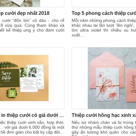
ệp cưới đẹp nhất 2018
 cưới “đốn tim” cô dâu - chú rể
Mỗi năm những phong cách thiệp
18 vừa qua. Cùng tham khảo và
khác nhau lại lần lượt 'lên ngôi'
iết kế thiệp ưng ý cho đám cưới
tím ultra violet thì nhiều xu 
xuất...
Top 6 địa chỉ in thiệp cưới có giá dưới 6.000 đồng đẹp lung linh
ếc thiệp cưới xinh xắn, hợp thời,
Nếu sợ nhàm chán và bị trùng l
… với giá dưới 6.000 đồng là một
thử những mẫu thiệp cưới hồng 
hề đơn giản cho bất kỳ cặp đôi...
gây ấn tượng khó quên cho các