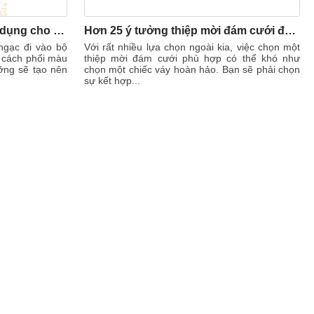
Kích thước phong bì thông dụng cho bộ thiệp cưới của bạn
Hơn 25 ý tưởng thiệp mời đám cưới đầy cảm hứng
 ngạc đi vào bộ
Với rất nhiều lựa chọn ngoài kia, việc chọn một
c cách phối màu
thiệp mời đám cưới phù hợp có thể khó như
ưỡng sẽ tạo nên
chọn một chiếc váy hoàn hảo. Bạn sẽ phải chọn
sự kết hợp...