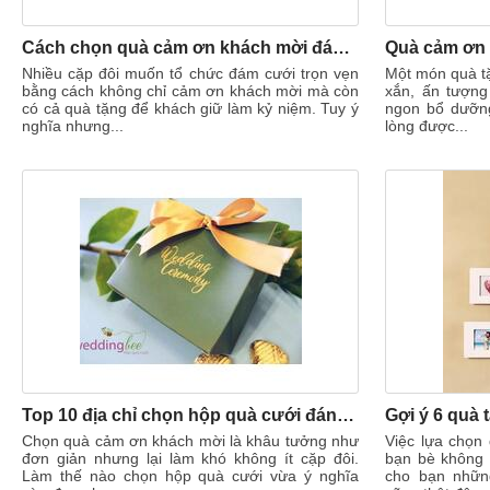
Cách chọn quà cảm ơn khách mời đám cưới vừa đẹp vừa tiết kiệm
Quà cảm ơn 
Nhiều cặp đôi muốn tổ chức đám cưới trọn vẹn
Một món quà t
bằng cách không chỉ cảm ơn khách mời mà còn
xắn, ấn tượng
có cả quà tặng để khách giữ làm kỷ niệm. Tuy ý
ngon bổ dưỡng 
nghĩa nhưng...
lòng được...
Top 10 địa chỉ chọn hộp quà cưới đáng tin cậy ở Hà Nội
Chọn quà cảm ơn khách mời là khâu tưởng như
Việc lựa chọn
đơn giản nhưng lại làm khó không ít cặp đôi.
bạn bè không 
Làm thế nào chọn hộp quà cưới vừa ý nghĩa
cho bạn nhữn