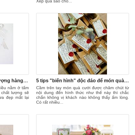
Xếp quà sao cho...
Top 5 shop quà cưới chất lượng hàng đầu ở Hà Nội nên ghé
5 tips "biến hình" độc đáo để món quà cưới thêm bắt mắt
hiều nằm ở tấm
Cầm trên tay món quà cưới được chăm chút từ
 chất lượng sẽ
nội dung đến hình thức như thế này thì chắc
ừa đẹp mắt lại
chắn không vị khách nào không thấy ấm lòng.
Có rất nhiều...