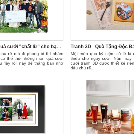
Cách chọn quà cưới "chất lừ" cho bạn thân sắp làm chú rể
chú rể mà đi phong bì thì nhàm
Một món quà kỷ niệm có lẽ là 
 có thể thử những món quà cưới
thiếu cho ngày cưới. Năm nay
u 'lầy lội' này để thằng bạn nhớ
cưới tranh 3D được thiết kế ri
dâu chú rể...