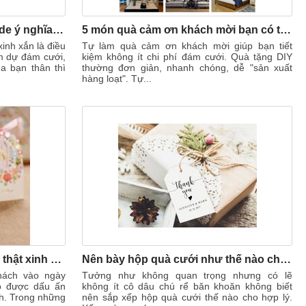
Cách làm quà cưới handmade ý nghĩa tặng bạn thân sắp cưới
5 món quà cảm ơn khách mời bạn có thể tự làm tại nhà
inh xắn là điều
Tự làm quà cảm ơn khách mời giúp bạn tiết
am dự đám cưới,
kiệm không ít chi phí đám cưới. Quà tặng DIY
a bạn thân thì
thường đơn giản, nhanh chóng, dễ "sản xuất
hàng loạt". Tự...
3 món quà đáp lễ ngày cưới thật xinh và ý nghĩa
Nên bày hộp quà cưới như thế nào cho hợp lý?
hách vào ngày
Tưởng như không quan trọng nhưng có lẽ
ạo được dấu ấn
không ít cô dâu chú rể băn khoăn không biết
ch. Trong những
nên sắp xếp hộp quà cưới thế nào cho hợp lý.