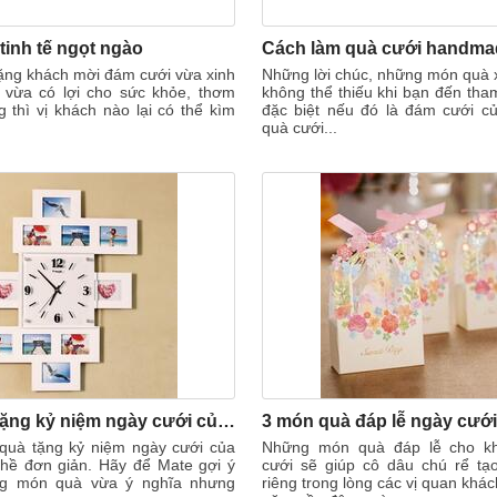
tinh tế ngọt ngào
ặng khách mời đám cưới vừa xinh
Những lời chúc, những món quà x
 vừa có lợi cho sức khỏe, thơm
không thể thiếu khi bạn đến th
thì vị khách nào lại có thể kìm
đặc biệt nếu đó là đám cưới củ
quà cưới...
Gợi ý 6 quà tặng kỷ niệm ngày cưới của bạn bè cực ý nghĩa
 quà tặng kỷ niệm ngày cưới của
Những món quà đáp lễ cho k
hề đơn giản. Hãy để Mate gợi ý
cưới sẽ giúp cô dâu chú rể t
g món quà vừa ý nghĩa nhưng
riêng trong lòng các vị quan khá