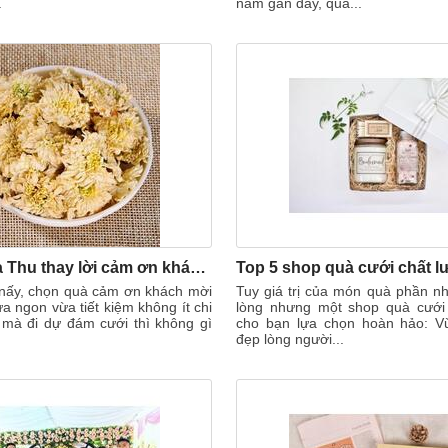
.
năm gần đây, quà...
Đặc sản mùa Thu thay lời cảm ơn khách mời dự tiệc cưới
nấy, chọn quà cảm ơn khách mời
Tuy giá trị của món quà phần n
a ngon vừa tiết kiệm không ít chi
lòng nhưng một shop quà cưới
mà đi dự đám cưới thì không gì
cho bạn lựa chọn hoàn hảo: V
đẹp lòng người...