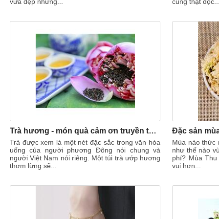
vừa đẹp nhưng...
cũng thật độc..
Trà hương - món quà cảm ơn truyền thống đẹp lòng khách quý
Trà được xem là một nét đặc sắc trong văn hóa
Mùa nào thức 
uống của người phương Đông nói chung và
như thế nào vừ
người Việt Nam nói riêng. Một túi trà ướp hương
phí? Mùa Thu 
thơm lừng sẽ...
vui hơn...