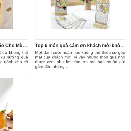
Tranh 3D - Quà Tặng Độc Đáo Cho Mùa Cưới Năm Nay
Top 6 món quà cảm ơn khách mời không đụng hàng
điều không thể
Một đám cưới hoàn hảo không thể thiếu sự góp
, xu hướng quà
mặt của khách mời, vì vậy những món quà nhỏ
êng dành cho cô
được xem như lời cảm ơn mà bạn muốn gửi
gắm đến những...