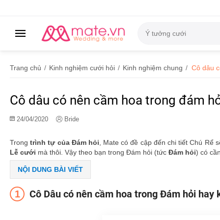
Trang chủ
/
Kinh nghiệm cưới hỏi
/
Kinh nghiệm chung
/
Cô dâu c
Cô dâu có nên cầm hoa trong đám hỏ
24/04/2020
Bride
Trong
trình tự của Đám hỏi
, Mate có đề cập đến chi tiết Chú Rể 
Lễ cưới
mà thôi. Vậy theo bạn trong Đám hỏi (tức
Đám hỏi
) có cầ
NỘI DUNG BÀI VIẾT
Cô Dâu có nên cầm hoa trong Đám hỏi hay 