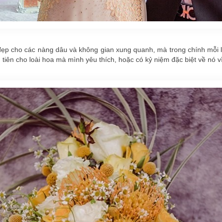
m đẹp cho các nàng dâu và không gian xung quanh, mà trong chính mỗi l
iên cho loài hoa mà mình yêu thích, hoặc có kỷ niệm đặc biệt về nó vì