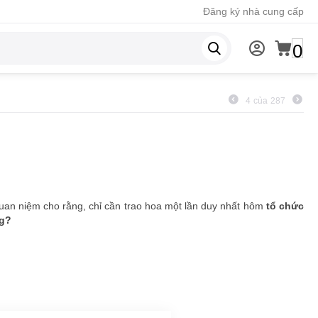
Đăng ký nhà cung cấp
0
4
của
287
 quan niệm cho rằng, chỉ cần trao hoa một lần duy nhất hôm
tổ chức
ng?