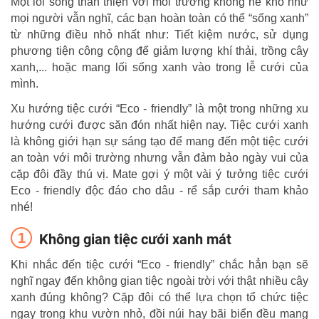
Một lối sống thân thiện với môi trường không hề khó như
mọi người vẫn nghĩ, các bạn hoàn toàn có thể “sống xanh”
từ những điều nhỏ nhất như: Tiết kiệm nước, sử dụng
phương tiện công cộng để giảm lượng khí thải, trồng cây
xanh,... hoặc mang lối sống xanh vào trong lễ cưới của
mình.
Xu hướng tiệc cưới “Eco - friendly” là một trong những xu
hướng cưới được săn đón nhất hiện nay. Tiệc cưới xanh
là không giới hạn sự sáng tạo để mang đến một tiệc cưới
an toàn với môi trường nhưng vẫn đảm bảo ngày vui của
cặp đôi đầy thú vị. Mate gợi ý một vài ý tưởng tiệc cưới
Eco - friendly độc đáo cho dâu - rể sắp cưới tham khảo
nhé!
Không gian tiệc cưới xanh mát
Khi nhắc đến tiệc cưới “Eco - friendly” chắc hẳn bạn sẽ
nghĩ ngay đến không gian tiệc ngoài trời với thật nhiều cây
xanh đúng không? Cặp đôi có thể lựa chọn tổ chức tiệc
ngay trong khu vườn nhỏ, đồi núi hay bãi biển đều mang