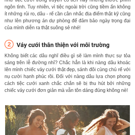
ngôn tình. Tuy nhiên, vì tiệc ngoài trời cũng tiềm ẩn không
ít những rủi ro, dâu - rể cần cân nhắc địa điểm thật kỹ cũng
như lên phương án dự phòng để đảm bảo ngày trọng đại
của mình diễn ra thật suông sẻ nhé!
Váy cưới thân thiện với môi trường
Không biết các dâu nghĩ điều gì sẽ làm mình thực sự tỏa
sáng trên lễ đường nhỉ? Chắc hẳn là khi nàng dâu khoác
lên mình chiếc váy cưới thật đẹp, sánh đôi cùng chú rể với
nụ cười hạnh phúc rồi. Đối với nàng dâu lựa chọn phong
cách tiệc cưới xanh chắc chắn sẽ bị thu hút bởi những
chiếc váy cưới đơn giản mà vẫn tôn dáng đúng không nè!