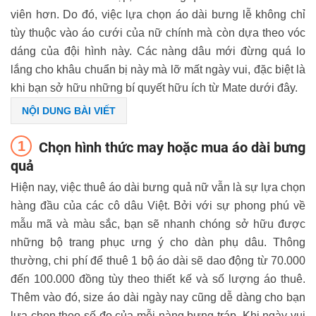
viên hơn. Do đó, việc lựa chọn áo dài bưng lễ không chỉ
tùy thuộc vào áo cưới của nữ chính mà còn dựa theo vóc
dáng của đội hình này. Các nàng dâu mới đừng quá lo
lắng cho khâu chuẩn bị này mà lỡ mất ngày vui, đặc biệt là
khi bạn sở hữu những bí quyết hữu ích từ Mate dưới đây.
NỘI DUNG BÀI VIẾT
Chọn hình thức may hoặc mua áo dài bưng
quả
Hiện nay, việc thuê áo dài bưng quả nữ vẫn là sự lựa chọn
hàng đầu của các cô dâu Việt. Bởi với sự phong phú về
mẫu mã và màu sắc, bạn sẽ nhanh chóng sở hữu được
những bộ trang phục ưng ý cho dàn phụ dâu. Thông
thường, chi phí để thuê 1 bộ áo dài sẽ dao động từ 70.000
đến 100.000 đồng tùy theo thiết kế và số lượng áo thuê.
Thêm vào đó, size áo dài ngày nay cũng dễ dàng cho bạn
lựa chọn theo số đo của mỗi nàng bưng tráp. Khi ngày vui