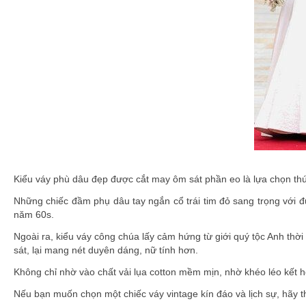
Kiểu váy phù dâu đẹp được cắt may ôm sát phần eo là lựa chọn t
Những chiếc đầm phụ dâu tay ngắn cổ trái tim đỏ sang trọng với đ
năm 60s.
Ngoài ra, kiểu váy công chúa lấy cảm hứng từ giới quý tộc Anh thờ
sát, lại mang nét duyên dáng, nữ tính hơn.
Không chỉ nhờ vào chất vải lụa cotton mềm mịn, nhờ khéo léo kết hợ
Nếu bạn muốn chọn một chiếc váy vintage kín đáo và lịch sự, hãy t