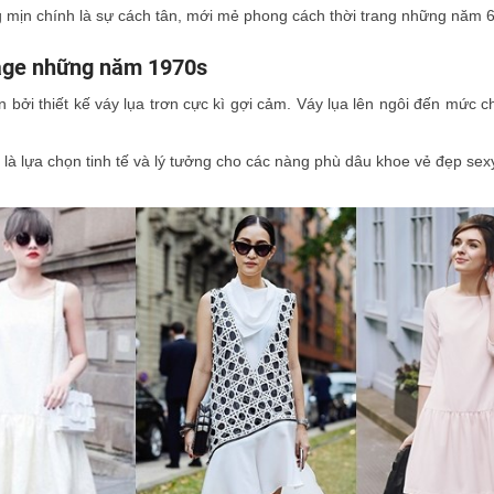
g mịn chính là sự cách tân, mới mẻ phong cách thời trang những năm 
tage những năm 1970s
i thiết kế váy lụa trơn cực kì gợi cảm. Váy lụa lên ngôi đến mức ch
à lựa chọn tinh tế và lý tưởng cho các nàng phù dâu khoe vẻ đẹp sex