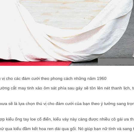
hú vị cho các đám cưới theo phong cách những năm 1960
ường cắt may tinh xảo ôm sát phía sau gáy sẽ tôn lên nét thanh lịch, 
i xưa sẽ là lựa chọn thú vị cho đám cưới của bạn theo ý tưởng sang trọ
p kiểu ống tay loe cổ điển, kiểu váy này càng được nhiều cô gái ưa th
hử qua kiểu đầm kết hoa ren dài qua gối. Nó giúp bạn nữ tính và sang 