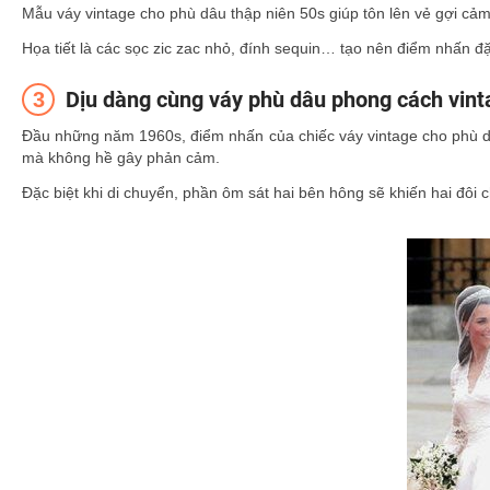
Mẫu váy vintage cho phù dâu thập niên 50s giúp tôn lên vẻ gợi cả
Họa tiết là các sọc zic zac nhỏ, đính sequin… tạo nên điểm nhấn đ
Dịu dàng cùng váy phù dâu phong cách vin
Đầu những năm 1960s, điểm nhấn của chiếc váy vintage cho phù dâ
mà không hề gây phản cảm.
Đặc biệt khi di chuyển, phần ôm sát hai bên hông sẽ khiến hai đôi