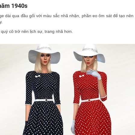
 năm 1940s
 dài qua đầu gối với màu sắc nhã nhặn, phần eo ôm sát để tạo nên sự q
y.
 quý cô trở nên lịch sự, trang nhã hơn.