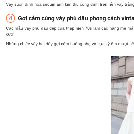
Váy suôn đính hoa sequin ánh kim thủ công đính trên nền váy trắn
Gợi cảm cùng váy phù dâu phong cách vin
Các mẫu váy phù dâu đẹp của thập niên 70s làm các nàng mê mẩn bở
cưới.
Những chiếc váy hai dây gợi cảm buông nhẹ và cực kỳ êm mượt sẽ l