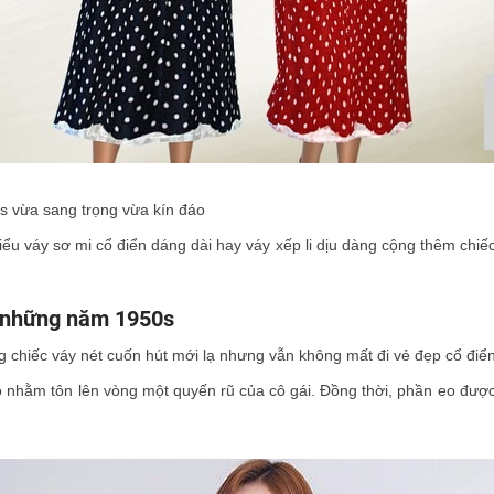
s vừa sang trọng vừa kín đáo
ểu váy sơ mi cổ điển dáng dài hay váy xếp li dịu dàng cộng thêm chi
e những năm 1950s
g chiếc váy nét cuốn hút mới lạ nhưng vẫn không mất đi vẻ đẹp cổ điển
áo nhằm tôn lên vòng một quyến rũ của cô gái. Đồng thời, phần eo đượ