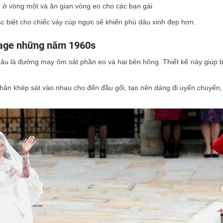
m ở vòng một và ăn gian vòng eo cho các bạn gái
ặc biệt cho chiếc váy cúp ngực sẽ khiến phù dâu xinh đẹp hơn.
tage những năm 1960s
u là đường may ôm sát phần eo và hai bên hông. Thiết kế này giúp b
 chân khép sát vào nhau cho đến đầu gối, tạo nên dáng đi uyển chuyển,