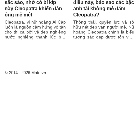
sắc sảo, nhờ có bí kíp
điều này, bảo sao các bậc
này Cleopatra khiến đàn
anh tài không mê đắm
ông mê mệt
Cleopatra?
Cleopatra, vị nữ hoàng Ai Cập
Thông thái, quyền lực và sở
luôn là nguồn cảm hứng vô tận
hữu nét đẹp vạn người mê, Nữ
cho thi ca bởi vẻ đẹp nghiêng
hoàng Cleopatra chính là biểu
nước nghiêng thành lúc bấy
tượng sắc đẹp được tôn vinh
giờ. Có thể nói bà là người...
mọi thời đại. Sau khi Hoàng
đế...
© 2014 - 2026 Mate.vn.