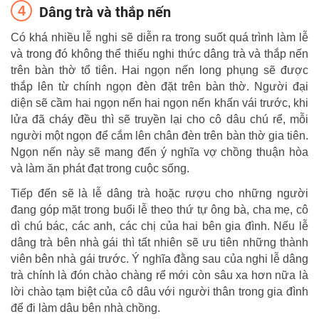
Dâng trà và thắp nến
Có khá nhiều lễ nghi sẽ diễn ra trong suốt quá trình làm lễ
và trong đó không thể thiếu nghi thức dâng trà và thắp nến
trên bàn thờ tổ tiên. Hai ngọn nến long phụng sẽ được
thắp lên từ chính ngọn đèn đặt trên bàn thờ. Người đại
diện sẽ cầm hai ngọn nến hai ngọn nến khấn vái trước, khi
lửa đã cháy đều thì sẽ truyền lại cho cô dâu chú rể, mỗi
người một ngọn để cắm lên chân đèn trên bàn thờ gia tiên.
Ngọn nến này sẽ mang đến ý nghĩa vợ chồng thuận hòa
và làm ăn phát đạt trong cuộc sống.
Tiếp đến sẽ là lễ dâng trà hoặc rượu cho những người
đang góp mặt trong buổi lễ theo thứ tự ông bà, cha mẹ, cô
dì chú bác, các anh, các chị của hai bên gia đình. Nếu lễ
dâng trà bên nhà gái thì tất nhiên sẽ ưu tiên những thành
viên bên nhà gái trước. Ý nghĩa đằng sau của nghi lễ dâng
trà chính là đón chào chàng rể mới còn sâu xa hơn nữa là
lời chào tạm biệt của cô dâu với người thân trong gia đình
để đi làm dâu bên nhà chồng.