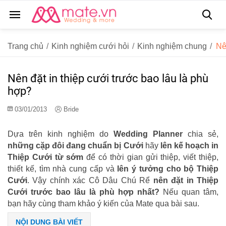
Trang chủ
/
Kinh nghiệm cưới hỏi
/
Kinh nghiệm chung
/
Nê
Nên đặt in thiệp cưới trước bao lâu là phù
hợp?
03/01/2013
Bride
Dựa trên kinh nghiệm do
Wedding Planner
chia sẻ,
những cặp đôi đang chuẩn bị Cưới
hãy
lên kế hoạch in
Thiệp Cưới từ sớm
để có thời gian gửi thiệp, viết thiệp,
thiết kế, tìm nhà cung cấp và
lên ý tưởng cho bộ Thiệp
Cưới
. Vậy chính xác Cô Dâu Chú Rể
nên đặt in Thiệp
Cưới trước bao lâu là phù hợp nhất?
Nếu quan tâm,
bạn hãy cùng tham khảo ý kiến của Mate qua bài sau.
NỘI DUNG BÀI VIẾT