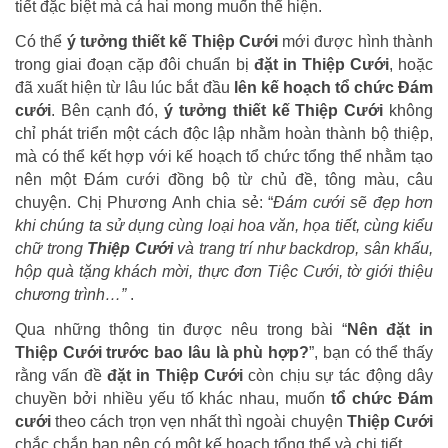
tiết đặc biệt mà cả hai mong muốn thể hiện.
Có thể
ý tưởng thiết kế Thiệp Cưới
mới được hình thành
trong giai đoạn cặp đôi chuẩn bị
đặt in Thiệp Cưới
, hoặc
đã xuất hiện từ lâu lúc bắt đầu
lên kế hoạch tổ chức Đám
cưới
. Bên cạnh đó,
ý tưởng thiết kế Thiệp Cưới
không
chỉ phát triển một cách độc lập nhằm hoàn thành bộ thiệp,
mà có thể kết hợp với kế hoạch tổ chức tổng thể nhằm tạo
nên một Đám cưới đồng bộ từ chủ đề, tông màu, câu
chuyện. Chị Phương Anh chia sẻ: “
Đám cưới sẽ đẹp hơn
khi chúng ta sử dụng cùng loại hoa văn, họa tiết, cùng kiểu
chữ trong
Thiệp Cưới
và trang trí như backdrop, sân khấu,
hộp quà tặng khách mời, thực đơn Tiệc Cưới, tờ giới thiệu
chương trình…”
.
Qua những thông tin được nêu trong bài “
Nên đặt in
Thiệp Cưới trước bao lâu là phù hợp?
”, bạn có thể thấy
rằng vấn đề
đặt in Thiệp Cưới
còn chịu sự tác động dây
chuyền bởi nhiều yếu tố khác nhau, muốn
tổ chức Đám
cưới
theo cách trọn vẹn nhất thì ngoài chuyện
Thiệp Cưới
chắc chắn bạn nên có một kế hoạch tổng thể và chi tiết.