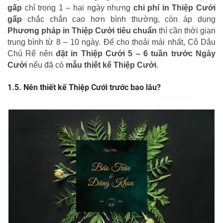
gấp
chỉ trong 1 – hai ngày nhưng
chi phí in Thiệp Cưới
gấp
chắc chắn cao hơn bình thường, còn áp dụng
Phương pháp in Thiệp Cưới tiêu chuẩn
thì cần thời gian
trung bình từ 8 – 10 ngày. Để cho thoải mái nhất, Cô Dâu
Chú Rể nên
đặt in Thiệp Cưới 5 – 6 tuần trước Ngày
Cưới
nếu đã có
mẫu thiết kế Thiệp Cưới
.
Nên thiết kế Thiệp Cưới trước bao lâu?