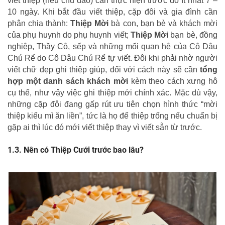
viết thiệp (nếu chu đáo) cần thực hiện trước đó ít nhất 7 –
10 ngày. Khi bắt đầu viết thiệp, cặp đôi và gia đình cần
phân chia thành:
Thiệp Mời
bà con, bạn bè và khách mời
của phụ huynh do phụ huynh viết;
Thiệp Mời
bạn bè, đồng
nghiệp, Thầy Cô, sếp và những mối quan hệ của Cô Dâu
Chú Rể do Cô Dâu Chú Rể tự viết. Đôi khi phải nhờ người
viết chữ đẹp ghi thiệp giúp, đối với cách này sẽ cần
tổng
hợp một danh sách khách mời
kèm theo cách xưng hô
cụ thể, như vậy việc ghi thiệp mới chính xác. Mặc dù vậy,
những cặp đôi đang gấp rút ưu tiên chọn hình thức “mời
thiệp kiểu mì ăn liền”, tức là họ để thiệp trống nếu chuẩn bị
gặp ai thì lúc đó mới viết thiệp thay vì viết sẵn từ trước.
Nên có Thiệp Cưới trước bao lâu?