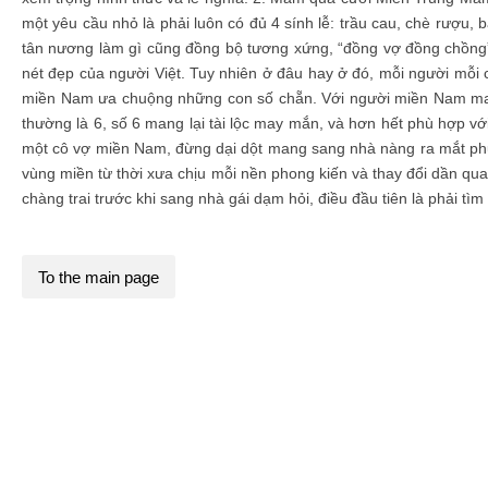
một yêu cầu nhỏ là phải luôn có đủ 4 sính lễ: trầu cau, chè rượ
tân nương làm gì cũng đồng bộ tương xứng, “đồng vợ đồng chồng”
nét đẹp của người Việt. Tuy nhiên ở đâu hay ở đó, mỗi người mỗi 
miền Nam ưa chuộng những con số chẵn. Với người miền Nam may
thường là 6, số 6 mang lại tài lộc may mắn, và hơn hết phù hợp với
một cô vợ miền Nam, đừng dại dột mang sang nhà nàng ra mắt phụ h
vùng miền từ thời xưa chịu mỗi nền phong kiến và thay đổi dần qua
chàng trai trước khi sang nhà gái dạm hỏi, điều đầu tiên là phải tìm
To the main page