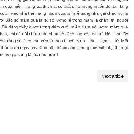
âm quả miền Trung ưa thích là số chẵn, họ mong muốn đôi tân lang
ới, việc nhà trai mang mâm quả sính lễ sang nhà gái chào hỏi là
ời Bắc số mâm quả là lẻ, số lượng lễ trong mâm là chẵn, thì người
ó. Dễ dàng thấy được trong đám cưới miền Nam số lượng mâm quả
hau, chỉ có đôi chút khác nhau về cách sắp xếp bài trí. Nếu bạn lấy
 rằng số 7 rơi vào cửa tử theo thuyết sinh – lão – bệnh – tử. Mỗi
thức cưới ngày nay. Cho nên dù có sống trong thời hiện đại thì một
ngày giờ sang là lúc nào hợp lí.
Next article