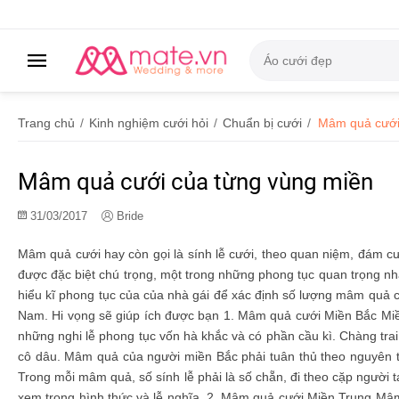
Trang chủ
/
Kinh nghiệm cưới hỏi
/
Chuẩn bị cưới
/
Mâm quả cưới
Mâm quả cưới của từng vùng miền
31/03/2017
Bride
Mâm quả cưới hay còn gọi là sính lễ cưới, theo quan niệm, đám cướ
được đặc biệt chú trọng, một trong những phong tục quan trọng nhấ
hiểu kĩ phong tục của của nhà gái để xác định số lượng mâm quả 
Nam. Hi vọng sẽ giúp ích được bạn 1. Mâm quả cưới Miền Bắc Miền B
những nghi lễ phong tục vốn hà khắc và có phần cầu kì. Chàng tra
cô dâu. Mâm quả của người miền Bắc phải tuân thủ theo nguyên tắc
Trong mỗi mâm quả, số sính lễ phải là số chẵn, đi theo cặp người
xem trọng hình thức và lễ nghĩa. 2. Mâm quả cưới Miền Trung Mâm