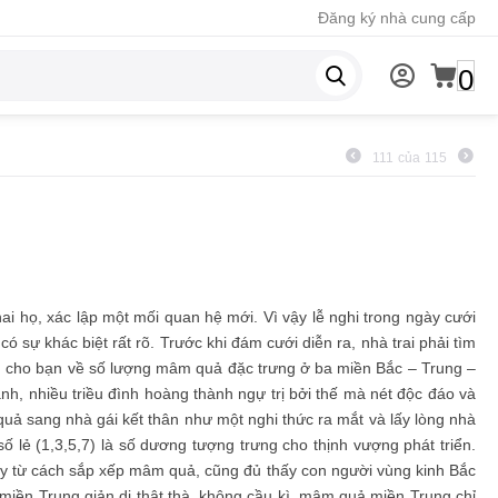
Đăng ký nhà cung cấp
0
111
của
115
ai họ, xác lập một mối quan hệ mới. Vì vậy lễ nghi trong ngày cưới
sự khác biệt rất rõ. Trước khi đám cưới diễn ra, nhà trai phải tìm
nh cho bạn về số lượng mâm quả đặc trưng ở ba miền Bắc – Trung –
nh, nhiều triều đình hoàng thành ngự trị bởi thế mà nét độc đáo và
uả sang nhà gái kết thân như một nghi thức ra mắt và lấy lòng nhà
 lẻ (1,3,5,7) là số dương tượng trưng cho thịnh vượng phát triển.
gay từ cách sắp xếp mâm quả, cũng đủ thấy con người vùng kinh Bắc
iền Trung giản dị thật thà, không cầu kì, mâm quả miền Trung chỉ