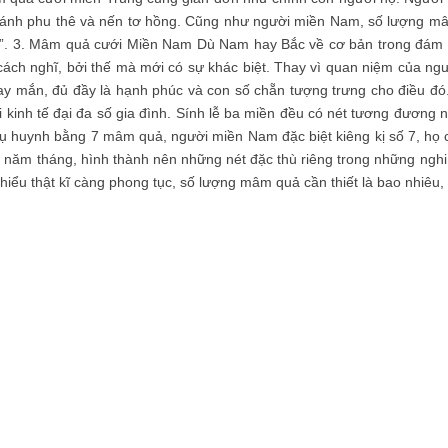
u, bánh phu thê và nến tơ hồng. Cũng như người miền Nam, số lượng m
. 3. Mâm quả cưới Miền Nam Dù Nam hay Bắc về cơ bản trong đám cư
cách nghĩ, bởi thế mà mới có sự khác biệt. Thay vì quan niệm của ngư
 mắn, đủ đầy là hạnh phúc và con số chẵn tượng trưng cho điều đ
 kinh tế đại đa số gia đình. Sính lễ ba miền đều có nét tương đương n
uynh bằng 7 mâm quả, người miền Nam đặc biệt kiêng kị số 7, họ cho
 năm tháng, hình thành nên những nét đặc thù riêng trong những nghi 
 hiểu thật kĩ càng phong tục, số lượng mâm quả cần thiết là bao nhiêu, 