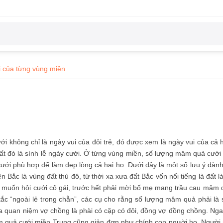
 của từng vùng miền
i không chỉ là ngày vui của đôi trẻ, đó được xem là ngày vui của cả h
t đó là sính lễ ngày cưới. Ở từng vùng miền, số lượng mâm quả cưới có 
cưới phù hợp để làm đẹp lòng cả hai họ. Dưới đây là một số lưu ý dà
ắc là vùng đất thủ đô, từ thời xa xưa đất Bắc vốn nổi tiếng là đất là
i muốn hỏi cưới cô gái, trước hết phải mời bố mẹ mang trầu cau mâm q
 “ngoài lẻ trong chẵn”, các cụ cho rằng số lượng mâm quả phải là số
 ta quan niệm vợ chồng là phài có cặp có đôi, đồng vợ đồng chồng. N
 quả cưới miền Trung cũng giản đơn như chính con người họ. Người m