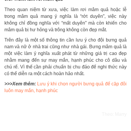
Theo quan niệm từ xưa, việc làm rơi mâm quả hoặc lễ
trong mâm quả mang ý nghĩa là “rớt duyên”, việc này
không chỉ đồng nghĩa với “mất duyên” mà còn khiến cho
mâm quả bị hư hỏng và trông không còn đẹp mắt.
Trên đây là một số thông tin cần lưu ý cho đội bưng quả
nam và nữ ở nhà trai cũng như nhà gái. Bưng mâm quả là
một việc làm ý nghĩa xuất phát từ những giá trị cao đẹp
nhằm mang đến sự may mắn, hạnh phúc cho cô dâu và
chú rể. Vì thế cần phải chuẩn bị chu đáo để nghi thức này
có thể diễn ra một cách hoàn hảo nhất.
>>>Xem thêm:
Lưu ý khi chọn người bưng quả để cặp đôi
luôn may mắn, hạnh phúc
Theo: Marry