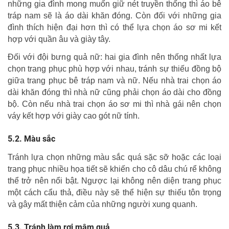
những gia đình mong muốn giữ nét truyền thống thì áo bê
tráp nam sẽ là áo dài khăn đóng. Còn đối với những gia
đình thích hiện đại hơn thì có thể lựa chọn áo sơ mi kết
hợp với quần âu và giày tây.
Đối với đội bưng quả nữ: hai gia đình nên thống nhất lựa
chọn trang phục phù hợp với nhau, tránh sự thiếu đồng bộ
giữa trang phục bê tráp nam và nữ. Nếu nhà trai chọn áo
dài khăn đóng thì nhà nữ cũng phải chọn áo dài cho đồng
bộ. Còn nếu nhà trai chọn áo sơ mi thì nhà gái nên chọn
váy kết hợp với giày cao gót nữ tính.
Màu sắc
Tránh lựa chọn những màu sắc quá sặc sỡ hoặc các loại
trang phục nhiều họa tiết sẽ khiến cho cô dâu chú rể không
thể trở nên nổi bật. Ngược lại không nên diện trang phục
một cách cẩu thả, điều này sẽ thể hiện sự thiếu tôn trọng
và gây mất thiện cảm của những người xung quanh.
Tránh làm rơi mâm quả