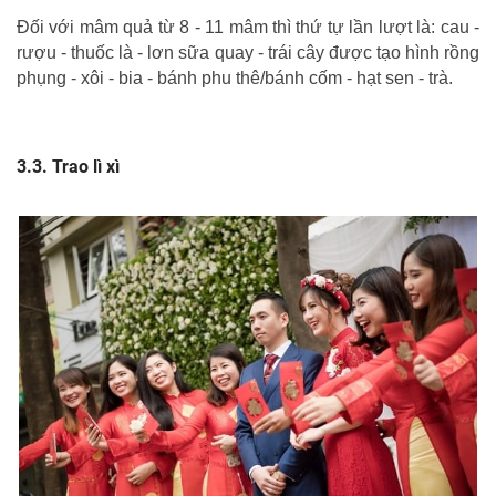
Đối với mâm quả từ 8 - 11 mâm thì thứ tự lần lượt là: cau -
rượu - thuốc là - lơn sữa quay - trái cây được tạo hình rồng
phụng - xôi - bia - bánh phu thê/bánh cốm - hạt sen - trà.
Trao lì xì