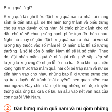
Bưng quả là gì?
Bưng quả là nghi thức đội bưng quả nam ở nhà trai mang
sính lễ đến nhà gái để thể hiện lòng thành và biểu trưng
cho sự trao duyên cũng như lời chúc phúc dành cho cô
dâu chú rể sẽ chung sống hạnh phúc trọn đời bên nhau.
Nghi thức này sẽ gồm đội bưng quả nam ở nhà trai với số
lượng tùy thuộc vào số mâm lễ. Ở miền Bắc thì số lượng
thường là số lẻ còn ở miền Nam thì sẽ là số chẵn. Theo
đó, đội nhân mâm quả ở nhà gái cũng sẽ sắp xếp số
lượng tương ứng để nhận lễ từ nhà trai. Sau khi thực hiện
xong nghi thức trao mâm quả, hai đội bê tráp nam và nữ sẽ
tiến hành trao cho nhau những bao lì xì tượng trưng cho
sự trao duyên để tránh "mát duyên" theo quan niệm của
mọi người. Đây chính là một trong những nét đẹp truyền
thống của ông bà xưa để lại, ăn sâu vào nét văn hoa của
con người Việt Nam.
Dàn bưng mâm quả nam và nữ gồm những