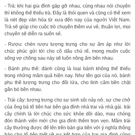
- Trà: khi hai gia đình gặp gỡ nhau, cùng nhau nói chuyện
thì không thể thiếu trà. Đây là thói quen và cũng có thể xem
là nét đẹp văn hóa từ xưa đến nay của người Việt Nam.
Trà sẽ giúp cho cuộc trò chuyện thêm vui vẻ, thuận lợi, mọi
chuyên sẽ diễn ra suôn sẻ.
- Rượu: chén rượu tượng trưng cho sự ấm áp như lời
chúc phúc gửi tới cho cô dâu chú rể, mong muốn cuộc
sống vợ chồng sau này sẽ luôn nồng ấm bên nhau.
- Bánh phu thê: đánh cũng là loại bánh không thể thiếu
trong những mâm quả hiện nay. Như tên gọi của nó, bánh
phu thê tượng trưng cho đôi lứa, cho tình cảm bền chặt
gắn bó bên nhau.
- Trái cây: tượng trưng cho sự sinh sôi nảy nở, sự che chở
của ông bà tổ tiên hai bên gia đình nhà trai và nhà gái. trái
cây chính là lời chúc cho sức khỏe dồi dào, mau chóng
đón thành viên mới cho gia đình thêm trọn vẹn. Mâm trái
cây thường được để lên trên bàn gia tiên với ý nghĩa thông
báo cho tổ tiên biết về sự kết hợp của hai gia đình cũng