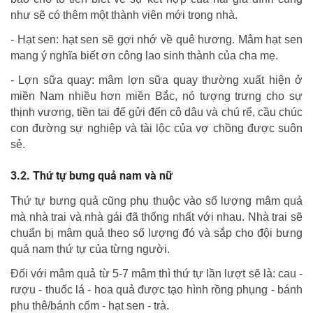
như sẽ có thêm một thành viên mới trong nhà.
- Hạt sen: hạt sen sẽ gợi nhớ về quê hương. Mâm hạt sen
mang ý nghĩa biết ơn công lao sinh thành của cha mẹ.
- Lợn sữa quay: mâm lợn sữa quay thường xuất hiện ở
miền Nam nhiều hơn miền Bắc, nó tượng trưng cho sự
thịnh vương, tiền tai để gửi đến cô dâu và chú rể, cầu chúc
con đường sự nghiệp và tài lộc của vợ chồng được suôn
sẻ.
Thứ tự bưng quả nam và nữ
Thứ tự bưng quả cũng phụ thuộc vào số lượng mâm quả
mà nhà trai và nhà gái đã thống nhất với nhau. Nhà trai sẽ
chuẩn bị mâm quả theo số lượng đó và sắp cho đội bưng
quả nam thứ tự của từng người.
Đối với mâm quả từ 5-7 mâm thì thứ tự lần lượt sẽ là: cau -
rượu - thuốc lá - hoa quả được tạo hình rồng phụng - bánh
phu thê/bánh cốm - hạt sen - trà.