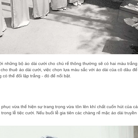
ới những bộ áo dài cưới cho chú rể thông thường sẽ có hai màu trắng -
ơi cho thuê áo dài cưới, việc chọn lựa màu sắc với áo dài của cô dâu 
có thể đối lập trắng - đỏ để nổi bật.
g phục vừa thể hiện sự trang trọng vừa tôn lên khí chất cuốn hút của 
ong lễ tiệc cưới. Nếu buổi lễ gia tiên các chàng rể mặc áo dài truyền t