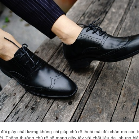
ôi giày chất lượng không chỉ giúp chú rể thoải mái đôi chân mà còn là 
ới. Thông thường chú rể sẽ mang giày tây với chất liệu da, nhưng h