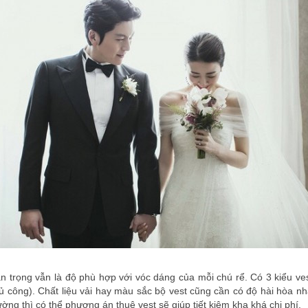
n trọng vẫn là độ phù hợp với vóc dáng của mỗi chú rể. Có 3 kiểu ve
 công). Chất liệu vải hay màu sắc bộ vest cũng cần có độ hài hòa nhấ
ng thì có thể phương án thuê vest sẽ giúp tiết kiệm kha khá chi phí.