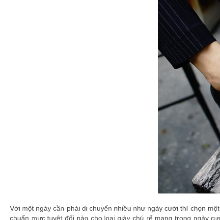
Với một ngày cần phải di chuyển nhiều như ngày cưới thì chọn một đ
chuẩn mực tuyệt đối nào cho loại giày chú rể mang trong ngày cư