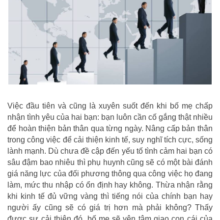
Việc đầu tiên và cũng là xuyên suốt đến khi bố mẹ chấp
nhận tình yêu của hai bạn: bạn luôn cần cố gắng thật nhiều
để hoàn thiện bản thân qua từng ngày. Nâng cấp bản thân
trong công việc để cải thiện kinh tế, suy nghĩ tích cực, sống
lành mạnh. Dù chưa đề cập đến yếu tố tình cảm hai bạn có
sâu đậm bao nhiêu thì phụ huynh cũng sẽ có một bài đánh
giá năng lực của đối phương thông qua công việc họ đang
làm, mức thu nhập có ổn định hay không. Thừa nhận rằng
khi kinh tế đủ vững vàng thì tiếng nói của chính bạn hay
người ấy cũng sẽ có giá trị hơn mà phải không? Thấy
được sự cải thiện đó, bố mẹ sẽ yên tâm giao con cái của